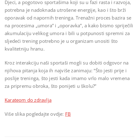
Djeci, a pogotovo sportašima koji su u fazi rasta i razvoja,
potrebna je nadoknada utrošene energije, kao i što brži
oporavak od napornih treninga. Trenažni proces bazira se
na procesima „umora” i „oporavka”, a kako bismo spriječili
akumulaciju velikog umora i bili u potpunosti spremni za
sljedeći trening potrebno je u organizam unositi što
kvalitetniju hranu.
Kroz interakciju naši sportaši mogli su dobiti odgovor na
njihova pitanja koja ih najviše zanimaju: “Što jesti prije i
poslije treninga, što jesti kada imamo vrlo malo vremena
za pripremu obroka, što ponijeti u školu?”
Karateom do zdravlja
Više slika pogledajte ovdje:
FB