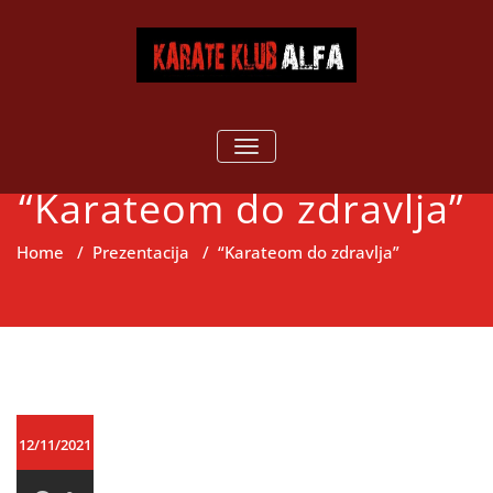
Skip
to
content
Karate klub
Karate klub ALFA
TOGGLE
NAVIGATION
ALFA
“Karateom do zdravlja”
Home
/
Prezentacija
/
“Karateom do zdravlja”
12/11/2021