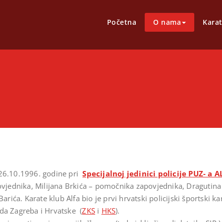
e klub ALFA
ALFA
Početna
O nama
Kara
 26.10.1996. godine pri
Specijalnoj jedinici policije PUZ- a A
vjednika, Milijana Brkića – pomočnika zapovjednika, Dragutina 
Barića. Karate klub Alfa bio je prvi hrvatski policijski športski 
da Zagreba i Hrvatske (
ZKS
i
HKS
).