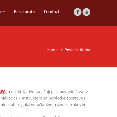
te
Parakarate
Treninzi
Home
/
Povijest kluba
LFA
, a na inicijativu tadašnjeg zapovjedništva te
Miklečića – instruktora za borilačke športove i
karate klub, regularno učlanjen u svoje strukovne