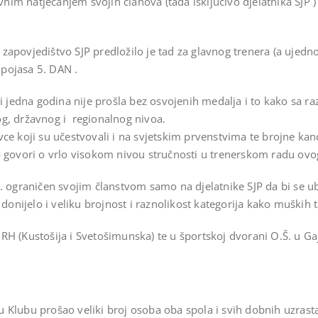
ivnim natjecanjem svojih članova (tada isključivo djelatnika SJP 
.
apovjedištvo SJP predložilo je tad za glavnog trenera (a ujedno
 pojasa 5. DAN .
i jedna godina nije prošla bez osvojenih medalja i to kako sa raz
og, državnog i regionalnog nivoa.
ce koji su učestvovali i na svjetskim prvenstvima te brojne kan
o govori o vrlo visokom nivou stručnosti u trenerskom radu ovo
j. ograničen svojim članstvom samo na djelatnike SJP da bi se 
ijelo i veliku brojnost i raznolikost kategorija kako muških ta
RH (Kustošija i Svetošimunska) te u športskoj dvorani O.Š. u G
Klubu prošao veliki broj osoba oba spola i svih dobnih uzrasta, 