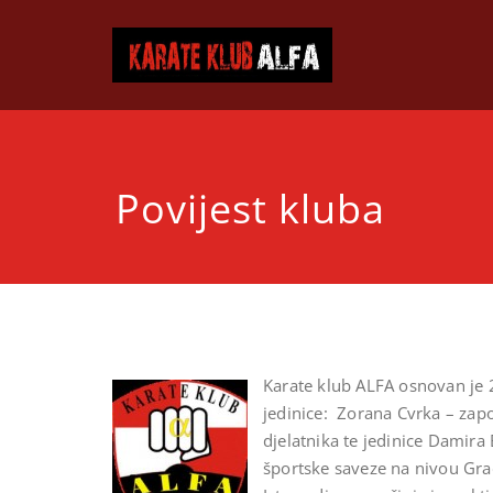
Skip
to
Karat
Karate klub 
content
Povijest kluba
Karate klub ALFA osnovan je
jedinice: Zorana Cvrka – zapo
djelatnika te jedinice Damira 
športske saveze na nivou Gra