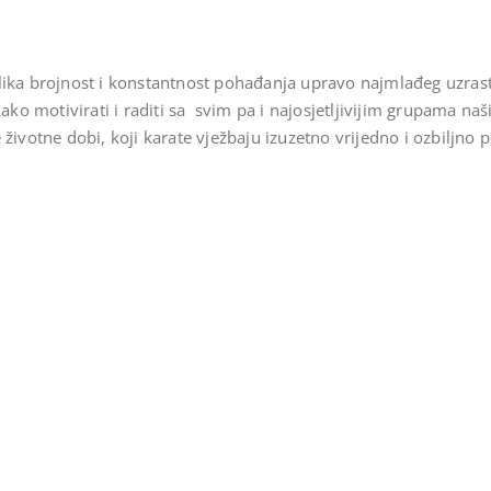
lika brojnost i konstantnost pohađanja upravo najmlađeg uzrast
o motivirati i raditi sa svim pa i najosjetljivijim grupama naš
 životne dobi, koji karate vježbaju izuzetno vrijedno i ozbiljno