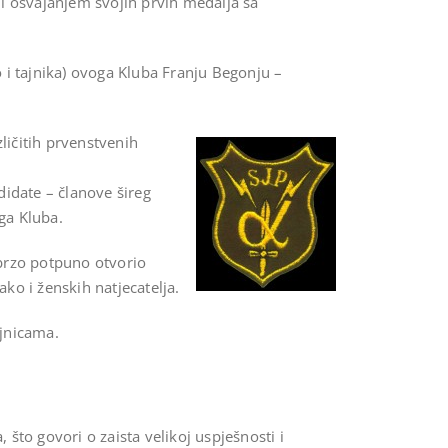
) i osvajanjem svojih prvih medalja sa
 i tajnika) ovoga Kluba Franju Begonju –
ličitih prvenstvenih
didate – članove šireg
ga Kluba.
ubrzo potpuno otvorio
ko i ženskih natjecatelja.
ajnicama.
što govori o zaista velikoj uspješnosti i