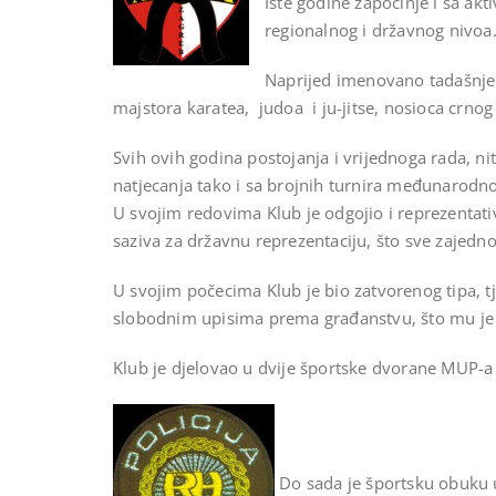
Iste godine započinje i sa akt
regionalnog i državnog nivoa
Naprijed imenovano tadašnje z
majstora karatea, judoa i ju-jitse, nosioca crnog
Svih ovih godina postojanja i vrijednoga rada, nit
natjecanja tako i sa brojnih turnira međunarodn
U svojim redovima Klub je odgojio i reprezentativ
saziva za državnu reprezentaciju, što sve zajedn
U svojim počecima Klub je bio zatvorenog tipa, t
slobodnim upisima prema građanstvu, što mu je don
Klub je djelovao u dvije športske dvorane MUP-a 
Do sada je športsku obuku u 