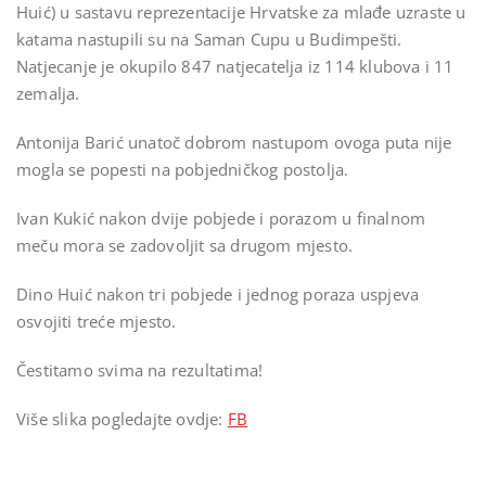
Huić) u sastavu reprezentacije Hrvatske za mlađe uzraste u
katama nastupili su na Saman Cupu u Budimpešti.
Natjecanje je okupilo 847 natjecatelja iz 114 klubova i 11
zemalja.
Antonija Barić unatoč dobrom nastupom ovoga puta nije
mogla se popesti na pobjedničkog postolja.
Ivan Kukić nakon dvije pobjede i porazom u finalnom
meču mora se zadovoljit sa drugom mjesto.
Dino Huić nakon tri pobjede i jednog poraza uspjeva
osvojiti treće mjesto.
Čestitamo svima na rezultatima!
Više slika pogledajte ovdje:
FB