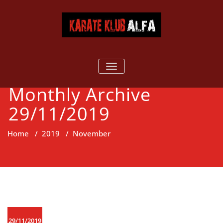
Skip
to
content
Karate klub
Karate klub ALFA
TOGGLE
NAVIGATION
ALFA
Monthly Archive
29/11/2019
Home
/
2019
/
November
29/11/2019