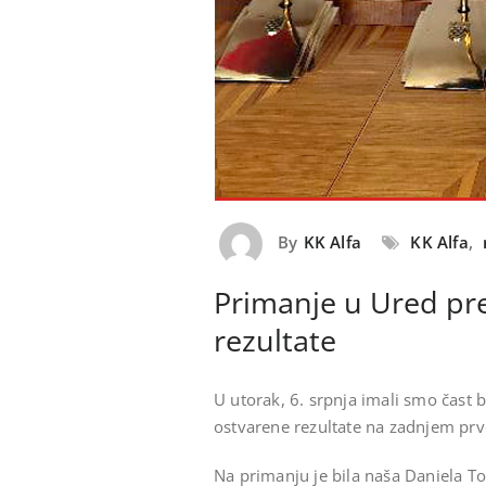
By
KK Alfa
KK Alfa
,
Primanje u Ured pr
rezultate
U utorak, 6. srpnja imali smo čast 
ostvarene rezultate na zadnjem prv
Na primanju je bila naša Daniela Top