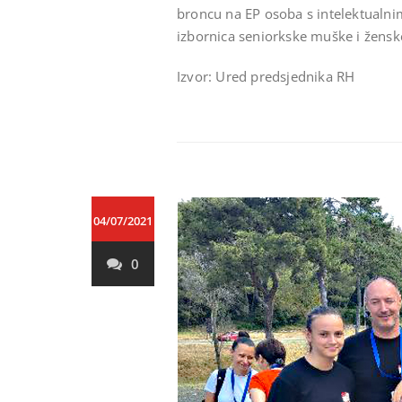
broncu na EP osoba s intelektualni
izbornica seniorkske muške i ženske
Izvor: Ured predsjednika RH
04/07/2021
0