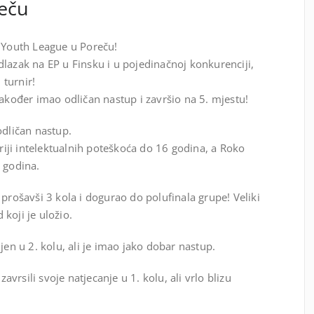
eču
1 Youth League u Poreču!
lazak na EP u Finsku i u pojedinačnoj konkurenciji,
 turnir!
također imao odličan nastup i završio na 5. mjestu!
odličan nastup.
oriji intelektualnih poteškoća do 16 godina, a Roko
 godina.
 prošavši 3 kola i dogurao do polufinala grupe! Veliki
d koji je uložio.
jen u 2. kolu, ali je imao jako dobar nastup.
zavrsili svoje natjecanje u 1. kolu, ali vrlo blizu