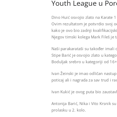
Youth League u Por
Dino Huić osvojio zlato na Karate 
Ovim rezultatom je potvrdio svoj od
kako je ovo bio zadnji kvalifikacijski
Njegov timski kolega Mark Fileš je 
Naši parakarataši su također imali 
Stipe Barić je osvojio zlato u kateg
Boduljak srebro u kategoriji od 16+
Ivan Žeinski je imao odličan nastup
poticaj ali i nagrada za sav trud i ra
Ivan Kukić je ovog puta bio zaustavl
Antonija Barić, Nika i Vito Krsnik su 
prolasku u 2. kolo.