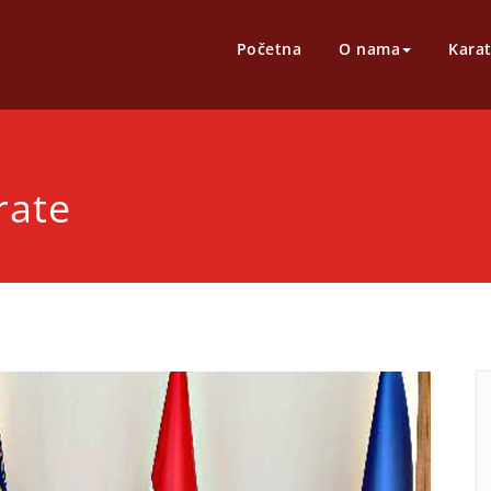
e klub ALFA
ALFA
Početna
O nama
Kara
rate