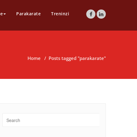
te
Parakarate
Treninzi
Home
/
Posts tagged "parakarate"