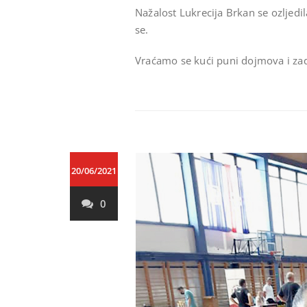
Nažalost Lukrecija Brkan se ozljedil
se.
Vraćamo se kući puni dojmova i zad
20/06/2021
0