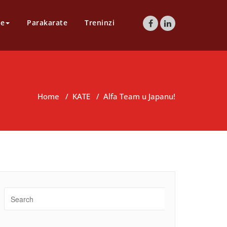
te
Parakarate
Treninzi
Home
/
KATE
/
Alfa Team u Japanu!