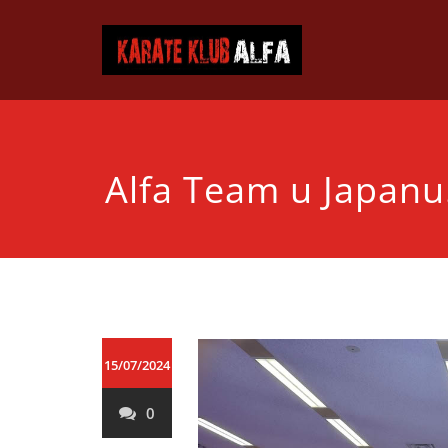
Skip
to
Karat
Karate klub 
content
Alfa Team u Japanu
15/07/2024
0