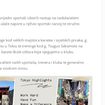
rijedni sportaši izborili nastup na nadolazećem
ulaže napore u njihov sportski razvoj te stručno
ge kod velikih majstora karatea i svjetskih prvaka; g.
tu u Tokiu te treninge kod g. Tsuguo Sakamoto na
karate škole stilova koje njegujemo u klubu.
iteti naših sportaša, trenera i kluba te generalno
na visokom nivou.