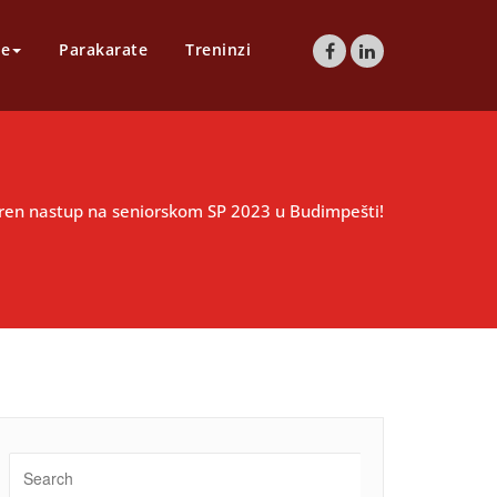
te
Parakarate
Treninzi
ren nastup na seniorskom SP 2023 u Budimpešti!