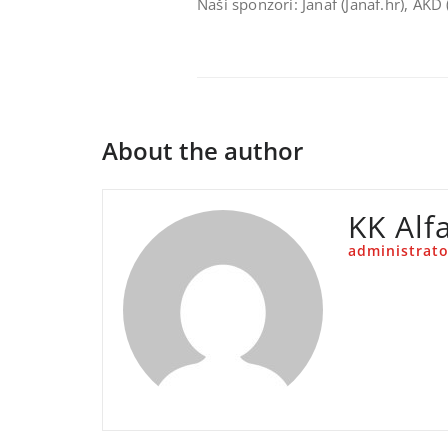
Naši sponzori: Janaf (Janaf.hr), AKD
About the author
KK Alf
administrato