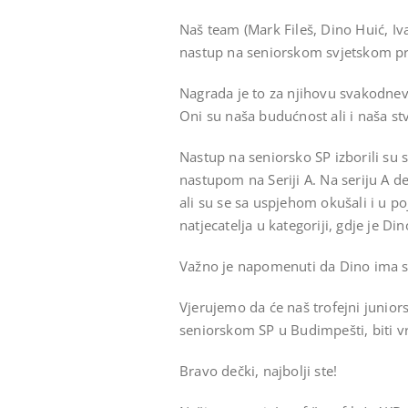
Naš team (Mark Fileš, Dino Huić, Iv
nastup na seniorskom svjetskom p
Nagrada je to za njihovu svakodnevn
Oni su naša budućnost ali i naša st
Nastup na seniorsko SP izborili su 
nastupom na Seriji A. Na seriju A de
ali su se sa uspjehom okušali i u 
natjecatelja u kategoriji, gdje je Di
Važno je napomenuti da Dino ima s
Vjerujemo da će naš trofejni junio
seniorskom SP u Budimpešti, biti v
Bravo dečki, najbolji ste!