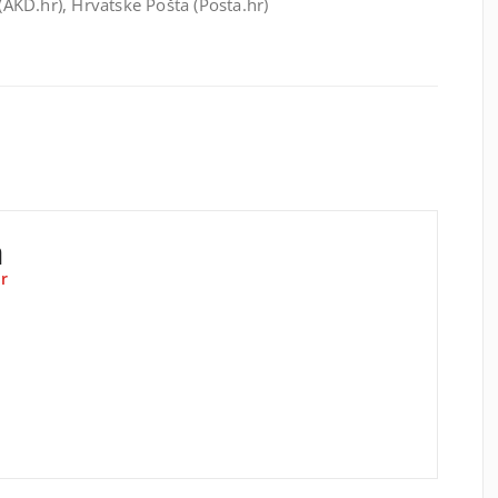
 (AKD.hr), Hrvatske Pošta (Posta.hr)
a
r