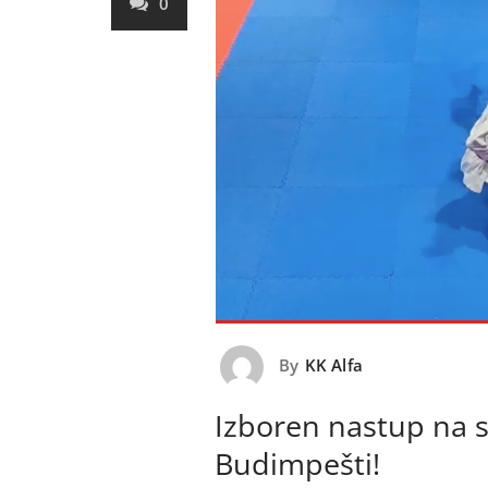
0
By
KK Alfa
Izboren nastup na 
Budimpešti!