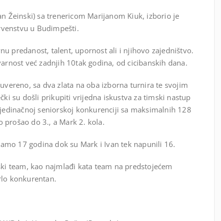
an Žeinski) sa trenericom Marijanom Kiuk, izborio je
rvenstvu u Budimpešti.
u predanost, talent, upornost ali i njihovo zajedništvo.
varnost već zadnjih 10tak godina, od cicibanskih dana.
suvereno, sa dva zlata na oba izborna turnira te svojim
čki su došli prikupiti vrijedna iskustva za timski nastup
pojedinačnoj seniorskoj konkurenciji sa maksimalnih 128
no prošao do 3., a Mark 2. kola.
amo 17 godina dok su Mark i Ivan tek napunili 16.
rski team, kao najmlađi kata team na predstojećem
rlo konkurentan.